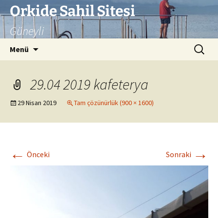
İçeriğe
Orkide Sahil Sitesi
atla
Güneyli
Arama:
Menü
29.04 2019 kafeterya
29 Nisan 2019
Tam çözünürlük (900 × 1600)
←
→
Önceki
Sonraki